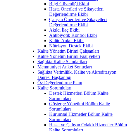
Bilgi Güvenliği Ekibi
Hasta Önerileri ve Şikayetleri
Değerlendirme Ekibi
Çalışan Önerileri ve Şikayetleri
Değerlendirme Ekibi
Akılcı İlaç Ekibi
Antibiyotik Kontrol Ekibi
Kalite Anket Ekibi
Nütrisyon Destek Ekibi
Kalite Yönetim Birimi Çalışanları
Kalite Yönetim Birimi Faaliyetleri
Sağlıkta Kalite Standartları
Memnuniyet Anket Sonuçları
Sağlıkta Verimlilik, Kalite ve Akreditasyon
Dairesi Başkanlığı
Öz Değerlendirme Planı
Kalite Sorumluları
Destek Hizmetleri Bölüm Kalite
Sorumluları
Gösterge Yönetimi Bölüm Kalite
Sorumluları
Kurumsal Hizmetler Bölüm Kalite
Sorumluları
Hasta ve Çalışan Odaklı Hizmetler Bölüm
Kalite Sorumluları