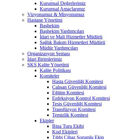
Kurumsal Değerlerimiz
Kurumsal Amaçlarımız
Vizyonumuz & Misyonumuz
Hastane Yönetimi
Başhekim
Başhekim Yardımcıları
İdari ve Mali Hizmetler Müdürü
Sağlık Bakım Hizmetleri Müdürü
Müdür Yardımcıları
Organizasyon Şeması
İdari Birimlerimiz
SKS Kalite Yönetimi
Kalite Politikası
Komiteler
Hasta Güvenliği Komitesi
Çalışan Güvenliği Komitesi
Eğitim Komitesi
Enfeksiyon Kontrol Komitesi
Tesis Güvenliği Komitesi
Transfüzyon Komitesi
Temizlik Komitesi
Ekipler
Bina Turu Ekibi
Kod Ekipleri
Tıbbi Cihaz Sorumlu Ekip