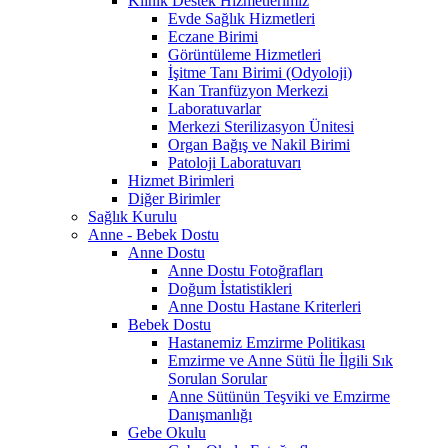
Klinik Destek Hizmetlerimiz
Evde Sağlık Hizmetleri
Eczane Birimi
Görüntüleme Hizmetleri
İşitme Tanı Birimi (Odyoloji)
Kan Tranfüzyon Merkezi
Laboratuvarlar
Merkezi Sterilizasyon Ünitesi
Organ Bağış ve Nakil Birimi
Patoloji Laboratuvarı
Hizmet Birimleri
Diğer Birimler
Sağlık Kurulu
Anne - Bebek Dostu
Anne Dostu
Anne Dostu Fotoğrafları
Doğum İstatistikleri
Anne Dostu Hastane Kriterleri
Bebek Dostu
Hastanemiz Emzirme Politikası
Emzirme ve Anne Sütü İle İlgili Sık
Sorulan Sorular
Anne Sütünün Teşviki ve Emzirme
Danışmanlığı
Gebe Okulu