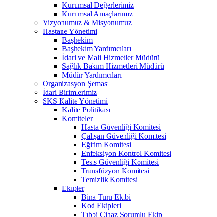
Kurumsal Değerlerimiz
Kurumsal Amaçlarımız
Vizyonumuz & Misyonumuz
Hastane Yönetimi
Başhekim
Başhekim Yardımcıları
İdari ve Mali Hizmetler Müdürü
Sağlık Bakım Hizmetleri Müdürü
Müdür Yardımcıları
Organizasyon Şeması
İdari Birimlerimiz
SKS Kalite Yönetimi
Kalite Politikası
Komiteler
Hasta Güvenliği Komitesi
Çalışan Güvenliği Komitesi
Eğitim Komitesi
Enfeksiyon Kontrol Komitesi
Tesis Güvenliği Komitesi
Transfüzyon Komitesi
Temizlik Komitesi
Ekipler
Bina Turu Ekibi
Kod Ekipleri
Tıbbi Cihaz Sorumlu Ekip