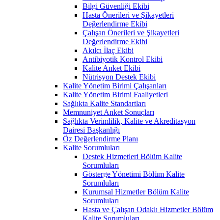
Bilgi Güvenliği Ekibi
Hasta Önerileri ve Şikayetleri
Değerlendirme Ekibi
Çalışan Önerileri ve Şikayetleri
Değerlendirme Ekibi
Akılcı İlaç Ekibi
Antibiyotik Kontrol Ekibi
Kalite Anket Ekibi
Nütrisyon Destek Ekibi
Kalite Yönetim Birimi Çalışanları
Kalite Yönetim Birimi Faaliyetleri
Sağlıkta Kalite Standartları
Memnuniyet Anket Sonuçları
Sağlıkta Verimlilik, Kalite ve Akreditasyon
Dairesi Başkanlığı
Öz Değerlendirme Planı
Kalite Sorumluları
Destek Hizmetleri Bölüm Kalite
Sorumluları
Gösterge Yönetimi Bölüm Kalite
Sorumluları
Kurumsal Hizmetler Bölüm Kalite
Sorumluları
Hasta ve Çalışan Odaklı Hizmetler Bölüm
Kalite Sorumluları