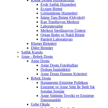
Klinik Destek Hizmetlerimiz
Evde Sağlık Hizmetleri
Eczane Birimi
Görüntüleme Hizmetleri
İşitme Tanı Birimi (Odyoloji)
Kan Tranfüzyon Merkezi
Laboratuvarlar
Merkezi Sterilizasyon Ünitesi
Organ Bağış ve Nakil Birimi
Patoloji Laboratuvarı
Hizmet Birimleri
Diğer Birimler
Sağlık Kurulu
Anne - Bebek Dostu
Anne Dostu
Anne Dostu Fotoğrafları
Doğum İstatistikleri
Anne Dostu Hastane Kriterleri
Bebek Dostu
Hastanemiz Emzirme Politikası
Emzirme ve Anne Sütü İle İlgili Sık
Sorulan Sorular
Anne Sütünün Teşviki ve Emzirme
Danışmanlığı
Gebe Okulu