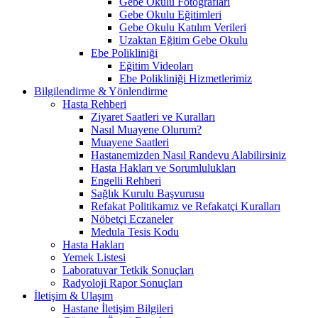
Gebe Okulu Fotoğrafları
Gebe Okulu Eğitimleri
Gebe Okulu Katılım Verileri
Uzaktan Eğitim Gebe Okulu
Ebe Polikliniği
Eğitim Videoları
Ebe Polikliniği Hizmetlerimiz
Bilgilendirme & Yönlendirme
Hasta Rehberi
Ziyaret Saatleri ve Kuralları
Nasıl Muayene Olurum?
Muayene Saatleri
Hastanemizden Nasıl Randevu Alabilirsiniz
Hasta Hakları ve Sorumlulukları
Engelli Rehberi
Sağlık Kurulu Başvurusu
Refakat Politikamız ve Refakatçi Kuralları
Nöbetçi Eczaneler
Medula Tesis Kodu
Hasta Hakları
Yemek Listesi
Laboratuvar Tetkik Sonuçları
Radyoloji Rapor Sonuçları
İletişim & Ulaşım
Hastane İletişim Bilgileri