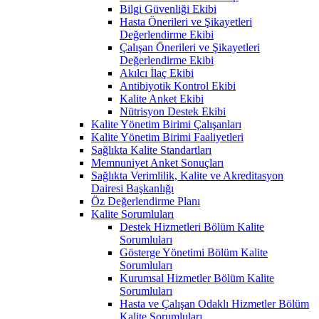
Bilgi Güvenliği Ekibi
Hasta Önerileri ve Şikayetleri
Değerlendirme Ekibi
Çalışan Önerileri ve Şikayetleri
Değerlendirme Ekibi
Akılcı İlaç Ekibi
Antibiyotik Kontrol Ekibi
Kalite Anket Ekibi
Nütrisyon Destek Ekibi
Kalite Yönetim Birimi Çalışanları
Kalite Yönetim Birimi Faaliyetleri
Sağlıkta Kalite Standartları
Memnuniyet Anket Sonuçları
Sağlıkta Verimlilik, Kalite ve Akreditasyon
Dairesi Başkanlığı
Öz Değerlendirme Planı
Kalite Sorumluları
Destek Hizmetleri Bölüm Kalite
Sorumluları
Gösterge Yönetimi Bölüm Kalite
Sorumluları
Kurumsal Hizmetler Bölüm Kalite
Sorumluları
Hasta ve Çalışan Odaklı Hizmetler Bölüm
Kalite Sorumluları