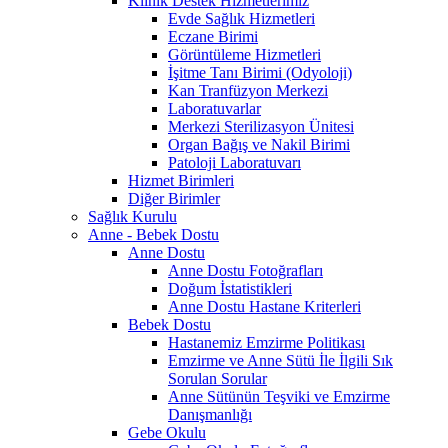
Klinik Destek Hizmetlerimiz
Evde Sağlık Hizmetleri
Eczane Birimi
Görüntüleme Hizmetleri
İşitme Tanı Birimi (Odyoloji)
Kan Tranfüzyon Merkezi
Laboratuvarlar
Merkezi Sterilizasyon Ünitesi
Organ Bağış ve Nakil Birimi
Patoloji Laboratuvarı
Hizmet Birimleri
Diğer Birimler
Sağlık Kurulu
Anne - Bebek Dostu
Anne Dostu
Anne Dostu Fotoğrafları
Doğum İstatistikleri
Anne Dostu Hastane Kriterleri
Bebek Dostu
Hastanemiz Emzirme Politikası
Emzirme ve Anne Sütü İle İlgili Sık
Sorulan Sorular
Anne Sütünün Teşviki ve Emzirme
Danışmanlığı
Gebe Okulu