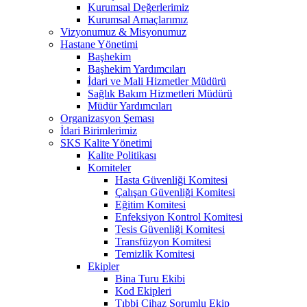
Kurumsal Değerlerimiz
Kurumsal Amaçlarımız
Vizyonumuz & Misyonumuz
Hastane Yönetimi
Başhekim
Başhekim Yardımcıları
İdari ve Mali Hizmetler Müdürü
Sağlık Bakım Hizmetleri Müdürü
Müdür Yardımcıları
Organizasyon Şeması
İdari Birimlerimiz
SKS Kalite Yönetimi
Kalite Politikası
Komiteler
Hasta Güvenliği Komitesi
Çalışan Güvenliği Komitesi
Eğitim Komitesi
Enfeksiyon Kontrol Komitesi
Tesis Güvenliği Komitesi
Transfüzyon Komitesi
Temizlik Komitesi
Ekipler
Bina Turu Ekibi
Kod Ekipleri
Tıbbi Cihaz Sorumlu Ekip