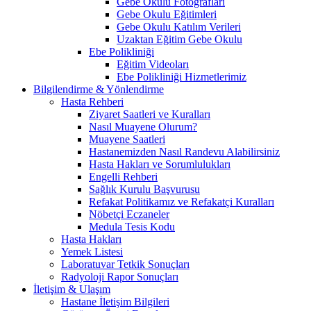
Gebe Okulu Fotoğrafları
Gebe Okulu Eğitimleri
Gebe Okulu Katılım Verileri
Uzaktan Eğitim Gebe Okulu
Ebe Polikliniği
Eğitim Videoları
Ebe Polikliniği Hizmetlerimiz
Bilgilendirme & Yönlendirme
Hasta Rehberi
Ziyaret Saatleri ve Kuralları
Nasıl Muayene Olurum?
Muayene Saatleri
Hastanemizden Nasıl Randevu Alabilirsiniz
Hasta Hakları ve Sorumlulukları
Engelli Rehberi
Sağlık Kurulu Başvurusu
Refakat Politikamız ve Refakatçi Kuralları
Nöbetçi Eczaneler
Medula Tesis Kodu
Hasta Hakları
Yemek Listesi
Laboratuvar Tetkik Sonuçları
Radyoloji Rapor Sonuçları
İletişim & Ulaşım
Hastane İletişim Bilgileri