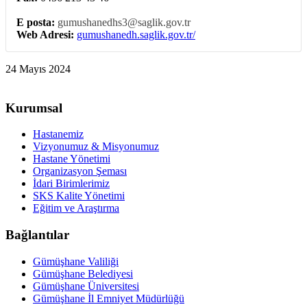
E posta:
gumushanedhs3@saglik.gov.tr
Web Adresi:
gumushanedh.saglik.gov.tr/
24 Mayıs 2024
Kurumsal
Hastanemiz
Vizyonumuz & Misyonumuz
Hastane Yönetimi
Organizasyon Şeması
İdari Birimlerimiz
SKS Kalite Yönetimi
Eğitim ve Araştırma
Bağlantılar
Gümüşhane Valiliği
Gümüşhane Belediyesi
Gümüşhane Üniversitesi
Gümüşhane İl Emniyet Müdürlüğü