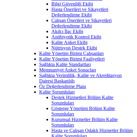
Bilgi Güvenliği Ekibi
Hasta Önerileri ve Şikayetleri
Değerlendirme Ekibi
Çalışan Önerileri ve Şikayetleri
Değerlendirme Ekibi
Akılcı İlaç Ekibi
Antibiyotik Kontrol Ekibi
Kalite Anket Ekibi
Nütrisyon Destek Ekibi
Kalite Yönetim Birimi Çalışanları
Kalite Yönetim Birimi Faaliyetleri
Sağlıkta Kalite Standartları
Memnuniyet Anket Sonuçları
Sağlıkta Verimlilik, Kalite ve Akreditasyon
Dairesi Başkanlığı
Öz Değerlendirme Planı
Kalite Sorumluları
Destek Hizmetleri Bölüm Kalite
Sorumluları
Gösterge Yönetimi Bölüm Kalite
Sorumluları
Kurumsal Hizmetler Bölüm Kalite
Sorumluları
Hasta ve Çalışan Odaklı Hizmetler Bölüm
Kalite Sorumluları