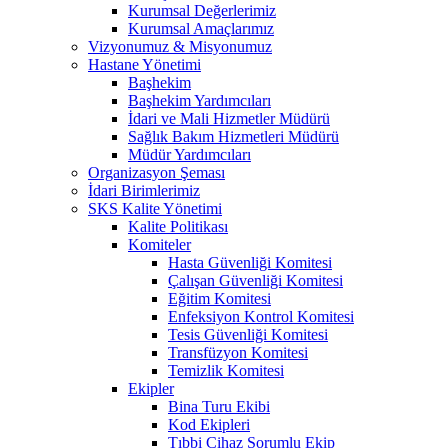
Kurumsal Değerlerimiz
Kurumsal Amaçlarımız
Vizyonumuz & Misyonumuz
Hastane Yönetimi
Başhekim
Başhekim Yardımcıları
İdari ve Mali Hizmetler Müdürü
Sağlık Bakım Hizmetleri Müdürü
Müdür Yardımcıları
Organizasyon Şeması
İdari Birimlerimiz
SKS Kalite Yönetimi
Kalite Politikası
Komiteler
Hasta Güvenliği Komitesi
Çalışan Güvenliği Komitesi
Eğitim Komitesi
Enfeksiyon Kontrol Komitesi
Tesis Güvenliği Komitesi
Transfüzyon Komitesi
Temizlik Komitesi
Ekipler
Bina Turu Ekibi
Kod Ekipleri
Tıbbi Cihaz Sorumlu Ekip