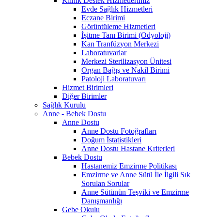
Klinik Destek Hizmetlerimiz
Evde Sağlık Hizmetleri
Eczane Birimi
Görüntüleme Hizmetleri
İşitme Tanı Birimi (Odyoloji)
Kan Tranfüzyon Merkezi
Laboratuvarlar
Merkezi Sterilizasyon Ünitesi
Organ Bağış ve Nakil Birimi
Patoloji Laboratuvarı
Hizmet Birimleri
Diğer Birimler
Sağlık Kurulu
Anne - Bebek Dostu
Anne Dostu
Anne Dostu Fotoğrafları
Doğum İstatistikleri
Anne Dostu Hastane Kriterleri
Bebek Dostu
Hastanemiz Emzirme Politikası
Emzirme ve Anne Sütü İle İlgili Sık
Sorulan Sorular
Anne Sütünün Teşviki ve Emzirme
Danışmanlığı
Gebe Okulu