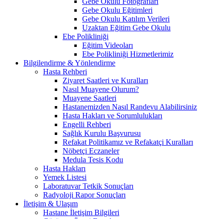
Gebe Okulu Fotoğrafları
Gebe Okulu Eğitimleri
Gebe Okulu Katılım Verileri
Uzaktan Eğitim Gebe Okulu
Ebe Polikliniği
Eğitim Videoları
Ebe Polikliniği Hizmetlerimiz
Bilgilendirme & Yönlendirme
Hasta Rehberi
Ziyaret Saatleri ve Kuralları
Nasıl Muayene Olurum?
Muayene Saatleri
Hastanemizden Nasıl Randevu Alabilirsiniz
Hasta Hakları ve Sorumlulukları
Engelli Rehberi
Sağlık Kurulu Başvurusu
Refakat Politikamız ve Refakatçi Kuralları
Nöbetçi Eczaneler
Medula Tesis Kodu
Hasta Hakları
Yemek Listesi
Laboratuvar Tetkik Sonuçları
Radyoloji Rapor Sonuçları
İletişim & Ulaşım
Hastane İletişim Bilgileri