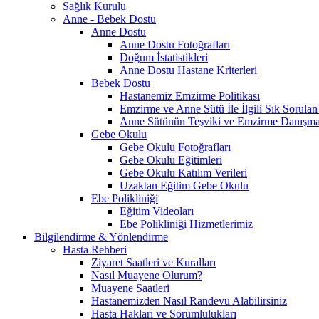
Sağlık Kurulu
Anne - Bebek Dostu
Anne Dostu
Anne Dostu Fotoğrafları
Doğum İstatistikleri
Anne Dostu Hastane Kriterleri
Bebek Dostu
Hastanemiz Emzirme Politikası
Emzirme ve Anne Sütü İle İlgili Sık Sorulan
Anne Sütünün Teşviki ve Emzirme Danışma
Gebe Okulu
Gebe Okulu Fotoğrafları
Gebe Okulu Eğitimleri
Gebe Okulu Katılım Verileri
Uzaktan Eğitim Gebe Okulu
Ebe Polikliniği
Eğitim Videoları
Ebe Polikliniği Hizmetlerimiz
Bilgilendirme & Yönlendirme
Hasta Rehberi
Ziyaret Saatleri ve Kuralları
Nasıl Muayene Olurum?
Muayene Saatleri
Hastanemizden Nasıl Randevu Alabilirsiniz
Hasta Hakları ve Sorumlulukları