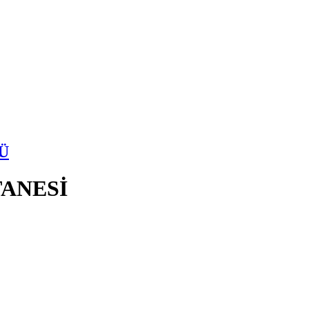
Ü
ANESİ