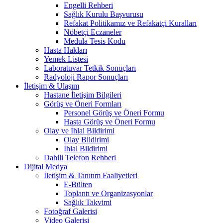
Engelli Rehberi
Sağlık Kurulu Başvurusu
Refakat Politikamız ve Refakatçi Kuralları
Nöbetçi Eczaneler
Medula Tesis Kodu
Hasta Hakları
Yemek Listesi
Laboratuvar Tetkik Sonuçları
Radyoloji Rapor Sonuçları
İletişim & Ulaşım
Hastane İletişim Bilgileri
Görüş ve Öneri Formları
Personel Görüş ve Öneri Formu
Hasta Görüş ve Öneri Formu
Olay ve İhlal Bildirimi
Olay Bildirimi
İhlal Bildirimi
Dahili Telefon Rehberi
Dijital Medya
İletişim & Tanıtım Faaliyetleri
E-Bülten
Toplantı ve Organizasyonlar
Sağlık Takvimi
Fotoğraf Galerisi
Video Galerisi