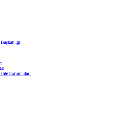
i Başkanlığı
ı
ı
arı
lite Sorumluları