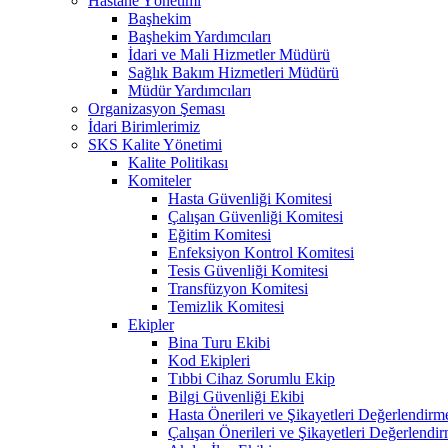
Hastane Yönetimi
Başhekim
Başhekim Yardımcıları
İdari ve Mali Hizmetler Müdürü
Sağlık Bakım Hizmetleri Müdürü
Müdür Yardımcıları
Organizasyon Şeması
İdari Birimlerimiz
SKS Kalite Yönetimi
Kalite Politikası
Komiteler
Hasta Güvenliği Komitesi
Çalışan Güvenliği Komitesi
Eğitim Komitesi
Enfeksiyon Kontrol Komitesi
Tesis Güvenliği Komitesi
Transfüzyon Komitesi
Temizlik Komitesi
Ekipler
Bina Turu Ekibi
Kod Ekipleri
Tıbbi Cihaz Sorumlu Ekip
Bilgi Güvenliği Ekibi
Hasta Önerileri ve Şikayetleri Değerlendirm
Çalışan Önerileri ve Şikayetleri Değerlendi