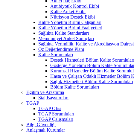
Akılcı İlaç Ekibi
Antibiyotik Kontrol Ekibi
Kalite Anket Ekibi
Nütrisyon Destek Ekibi
Kalite Yönetim Birimi Çalışanları
Kalite Yönetim Birimi Faaliyetleri
Sağlıkta Kalite Standartları
Memnuniyet Anket Sonuçları
Sağlıkta Verimlilik, Kalite ve Akreditasyon Daires
Öz Değerlendirme Planı
Kalite Sorumluları
Destek Hizmetleri Bölüm Kalite Sorumlular
Gösterge Yönetimi Bölüm Kalite Sorumlular
Kurumsal Hizmetler Bölüm Kalite Sorumlul
Hasta ve Çalışan Odaklı Hizmetler Bölüm Ka
Sağlık Hizmetleri Bölüm Kalite Sorumluları
Bölüm Kalite Sorumluları
Eğitim ve Araştırma
Staj Başvuruları
TGAP
TGAP Ofisi
TGAP Sorumluları
TGAP Çalışmaları
Bilgi Güvenliği
Anlaşmalı Kurumlar