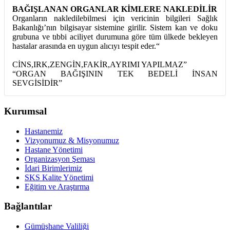
BAĞIŞLANAN ORGANLAR KİMLERE NAKLEDİLİR
Organların nakledilebilmesi için vericinin bilgileri Sağlık
Bakanlığı’nın bilgisayar sistemine girilir. Sistem kan ve doku
grubuna ve tıbbi aciliyet durumuna göre tüm ülkede bekleyen
hastalar arasında en uygun alıcıyı tespit eder.“
CİNS,IRK,ZENGİN,FAKİR,AYRIMI YAPILMAZ”
“ORGAN BAĞIŞININ TEK BEDELİ İNSAN
SEVGİSİDİR”
Kurumsal
Hastanemiz
Vizyonumuz & Misyonumuz
Hastane Yönetimi
Organizasyon Şeması
İdari Birimlerimiz
SKS Kalite Yönetimi
Eğitim ve Araştırma
Bağlantılar
Gümüşhane Valiliği