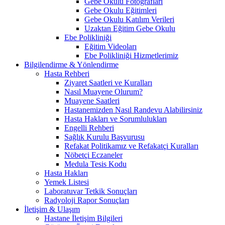
Gebe Okulu Fotoğrafları
Gebe Okulu Eğitimleri
Gebe Okulu Katılım Verileri
Uzaktan Eğitim Gebe Okulu
Ebe Polikliniği
Eğitim Videoları
Ebe Polikliniği Hizmetlerimiz
Bilgilendirme & Yönlendirme
Hasta Rehberi
Ziyaret Saatleri ve Kuralları
Nasıl Muayene Olurum?
Muayene Saatleri
Hastanemizden Nasıl Randevu Alabilirsiniz
Hasta Hakları ve Sorumlulukları
Engelli Rehberi
Sağlık Kurulu Başvurusu
Refakat Politikamız ve Refakatçi Kuralları
Nöbetçi Eczaneler
Medula Tesis Kodu
Hasta Hakları
Yemek Listesi
Laboratuvar Tetkik Sonuçları
Radyoloji Rapor Sonuçları
İletişim & Ulaşım
Hastane İletişim Bilgileri