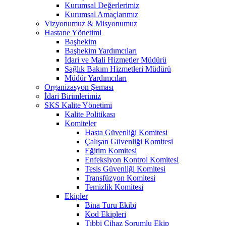
Kurumsal Değerlerimiz
Kurumsal Amaçlarımız
Vizyonumuz & Misyonumuz
Hastane Yönetimi
Başhekim
Başhekim Yardımcıları
İdari ve Mali Hizmetler Müdürü
Sağlık Bakım Hizmetleri Müdürü
Müdür Yardımcıları
Organizasyon Şeması
İdari Birimlerimiz
SKS Kalite Yönetimi
Kalite Politikası
Komiteler
Hasta Güvenliği Komitesi
Çalışan Güvenliği Komitesi
Eğitim Komitesi
Enfeksiyon Kontrol Komitesi
Tesis Güvenliği Komitesi
Transfüzyon Komitesi
Temizlik Komitesi
Ekipler
Bina Turu Ekibi
Kod Ekipleri
Tıbbi Cihaz Sorumlu Ekip