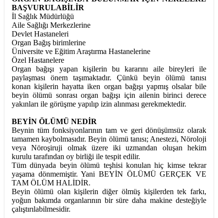
BAŞVURULABİLİR
İl Sağlık Müdürlüğü
Aile Sağlığı Merkezlerine
Devlet Hastaneleri
Organ Bağış birimlerine
Üniversite ve Eğitim Araştırma Hastanelerine
Özel Hastanelere
Organ bağışı yapan kişilerin bu kararını aile bireyleri ile
paylaşması önem taşımaktadır. Çünkü beyin ölümü tanısı
konan kişilerin hayatta iken organ bağışı yapmış olsalar bile
beyin ölümü sonrası organ bağışı için ailenin birinci derece
yakınları ile görüşme yapılıp izin alınması gerekmektedir.
BEYİN ÖLÜMÜ NEDİR
Beynin tüm fonksiyonlarının tam ve geri dönüşümsüz olarak
tamamen kaybolmasıdır. Beyin ölümü tanısı; Anestezi, Nöroloji
veya Nöroşiruji olmak üzere iki uzmandan oluşan hekim
kurulu tarafından oy birliği ile tespit edilir.
Tüm dünyada beyin ölümü teşhisi konulan hiç kimse tekrar
yaşama dönmemiştir. Yani BEYİN ÖLÜMÜ GERÇEK VE
TAM ÖLÜM HALİDİR.
Beyin ölümü olan kişilerin diğer ölmüş kişilerden tek farkı,
yoğun bakımda organlarının bir süre daha makine desteğiyle
çalıştırılabilmesidir.