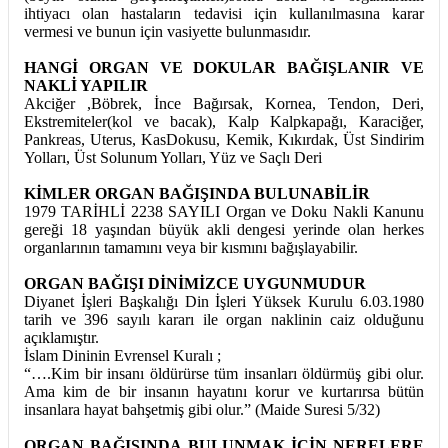
ihtiyacı olan hastaların tedavisi için kullanılmasına karar
vermesi ve bunun için vasiyette bulunmasıdır.
HANGİ ORGAN VE DOKULAR BAĞIŞLANIR VE
NAKLİ YAPILIR
Akciğer ,Böbrek, İnce Bağırsak, Kornea, Tendon, Deri,
Ekstremiteler(kol ve bacak), Kalp Kalpkapağı, Karaciğer,
Pankreas, Uterus, KasDokusu, Kemik, Kıkırdak, Üst Sindirim
Yolları, Üst Solunum Yolları, Yüz ve Saçlı Deri
KİMLER ORGAN BAĞIŞINDA BULUNABİLİR
1979 TARİHLİ 2238 SAYILI Organ ve Doku Nakli Kanunu
gereği 18 yaşından büyük akli dengesi yerinde olan herkes
organlarının tamamını veya bir kısmını bağışlayabilir.
ORGAN BAĞIŞI DİNİMİZCE UYGUNMUDUR
Diyanet İşleri Başkalığı Din İşleri Yüksek Kurulu 6.03.1980
tarih ve 396 sayılı kararı ile organ naklinin caiz olduğunu
açıklamıştır.
İslam Dininin Evrensel Kuralı ;
“….Kim bir insanı öldürürse tüm insanları öldürmüş gibi olur.
Ama kim de bir insanın hayatını korur ve kurtarırsa bütün
insanlara hayat bahşetmiş gibi olur.” (Maide Suresi 5/32)
ORGAN BAĞIŞINDA BULUNMAK İÇİN NERELERE