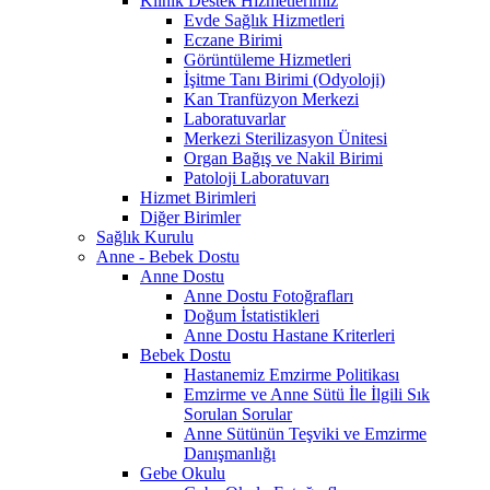
Klinik Destek Hizmetlerimiz
Evde Sağlık Hizmetleri
Eczane Birimi
Görüntüleme Hizmetleri
İşitme Tanı Birimi (Odyoloji)
Kan Tranfüzyon Merkezi
Laboratuvarlar
Merkezi Sterilizasyon Ünitesi
Organ Bağış ve Nakil Birimi
Patoloji Laboratuvarı
Hizmet Birimleri
Diğer Birimler
Sağlık Kurulu
Anne - Bebek Dostu
Anne Dostu
Anne Dostu Fotoğrafları
Doğum İstatistikleri
Anne Dostu Hastane Kriterleri
Bebek Dostu
Hastanemiz Emzirme Politikası
Emzirme ve Anne Sütü İle İlgili Sık
Sorulan Sorular
Anne Sütünün Teşviki ve Emzirme
Danışmanlığı
Gebe Okulu