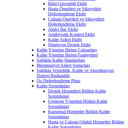
Bilgi Güvenliği Ekibi
Hasta Önerileri ve Şikayetleri
Değerlendirme Ekibi
Çalışan Önerileri ve Şikayetleri
Değerlendirme Ekibi
Akılcı İlaç Ekibi
Antibiyotik Kontrol Ekibi
Kalite Anket Ekibi
Nütrisyon Destek Ekibi
Kalite Yönetim Birimi Çalışanları
Kalite Yönetim Birimi Faaliyetleri
Sağlıkta Kalite Standartları
Memnuniyet Anket Sonuçları
Sağlıkta Verimlilik, Kalite ve Akreditasyon
Dairesi Başkanlığı
Öz Değerlendirme Planı
Kalite Sorumluları
Destek Hizmetleri Bölüm Kalite
Sorumluları
Gösterge Yönetimi Bölüm Kalite
Sorumluları
Kurumsal Hizmetler Bölüm Kalite
Sorumluları
Hasta ve Çalışan Odaklı Hizmetler Bölüm
Kalite Sorumluları