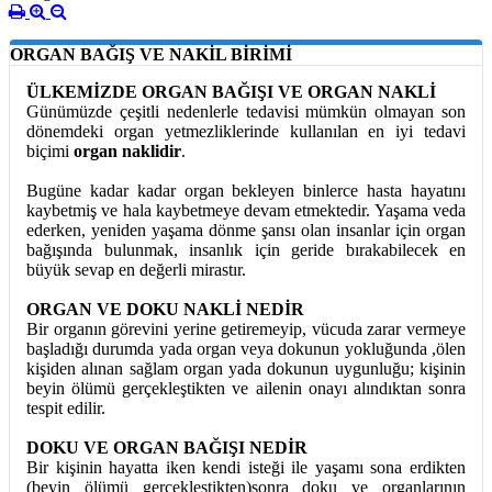
ORGAN BAĞIŞ VE NAKİL BİRİMİ
ÜLKEMİZDE ORGAN BAĞIŞI VE ORGAN NAKLİ
Günümüzde çeşitli nedenlerle tedavisi mümkün olmayan son
dönemdeki organ yetmezliklerinde kullanılan en iyi tedavi
biçimi
organ naklidir
.
Bugüne kadar kadar organ bekleyen binlerce hasta hayatını
kaybetmiş ve hala kaybetmeye devam etmektedir. Yaşama veda
ederken, yeniden yaşama dönme şansı olan insanlar için organ
bağışında bulunmak, insanlık için geride bırakabilecek en
büyük sevap en değerli mirastır.
ORGAN VE DOKU NAKLİ NEDİR
Bir organın görevini yerine getiremeyip, vücuda zarar vermeye
başladığı durumda yada organ veya dokunun yokluğunda ,ölen
kişiden alınan sağlam organ yada dokunun uygunluğu; kişinin
beyin ölümü gerçekleştikten ve ailenin onayı alındıktan sonra
tespit edilir.
DOKU VE ORGAN BAĞIŞI NEDİR
Bir kişinin hayatta iken kendi isteği ile yaşamı sona erdikten
(beyin ölümü gerçekleştikten)sonra doku ve organlarının