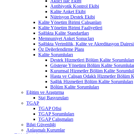
Akılcı İlaç Ekibi
Antibiyotik Kontrol Ekibi
Kalite Anket Ekibi
Nütrisyon Destek Ekibi
Kalite Yönetim Birimi Çalışanları
Kalite Yönetim Birimi Faaliyetleri
Sağlıkta Kalite Standartları
Memnuniyet Anket Sonuçları
Sağlıkta Verimlilik, Kalite ve Akreditasyon Daires
Öz Değerlendirme Planı
Kalite Sorumluları
Destek Hizmetleri Bölüm Kalite Sorumlular
Gösterge Yönetimi Bölüm Kalite Sorumlular
Kurumsal Hizmetler Bölüm Kalite Sorumlul
Hasta ve Çalışan Odaklı Hizmetler Bölüm Ka
Sağlık Hizmetleri Bölüm Kalite Sorumluları
Bölüm Kalite Sorumluları
Eğitim ve Araştırma
Staj Başvuruları
TGAP
TGAP Ofisi
TGAP Sorumluları
TGAP Çalışmaları
Bilgi Güvenliği
Anlaşmalı Kurumlar