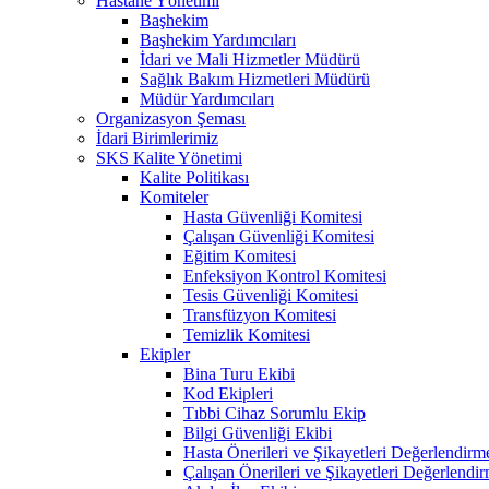
Hastane Yönetimi
Başhekim
Başhekim Yardımcıları
İdari ve Mali Hizmetler Müdürü
Sağlık Bakım Hizmetleri Müdürü
Müdür Yardımcıları
Organizasyon Şeması
İdari Birimlerimiz
SKS Kalite Yönetimi
Kalite Politikası
Komiteler
Hasta Güvenliği Komitesi
Çalışan Güvenliği Komitesi
Eğitim Komitesi
Enfeksiyon Kontrol Komitesi
Tesis Güvenliği Komitesi
Transfüzyon Komitesi
Temizlik Komitesi
Ekipler
Bina Turu Ekibi
Kod Ekipleri
Tıbbi Cihaz Sorumlu Ekip
Bilgi Güvenliği Ekibi
Hasta Önerileri ve Şikayetleri Değerlendirm
Çalışan Önerileri ve Şikayetleri Değerlendi