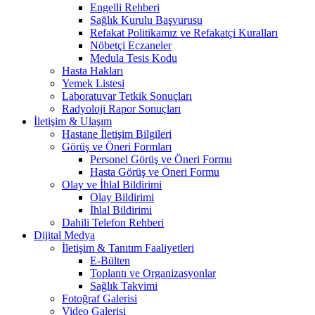
Engelli Rehberi
Sağlık Kurulu Başvurusu
Refakat Politikamız ve Refakatçi Kuralları
Nöbetçi Eczaneler
Medula Tesis Kodu
Hasta Hakları
Yemek Listesi
Laboratuvar Tetkik Sonuçları
Radyoloji Rapor Sonuçları
İletişim & Ulaşım
Hastane İletişim Bilgileri
Görüş ve Öneri Formları
Personel Görüş ve Öneri Formu
Hasta Görüş ve Öneri Formu
Olay ve İhlal Bildirimi
Olay Bildirimi
İhlal Bildirimi
Dahili Telefon Rehberi
Dijital Medya
İletişim & Tanıtım Faaliyetleri
E-Bülten
Toplantı ve Organizasyonlar
Sağlık Takvimi
Fotoğraf Galerisi
Video Galerisi