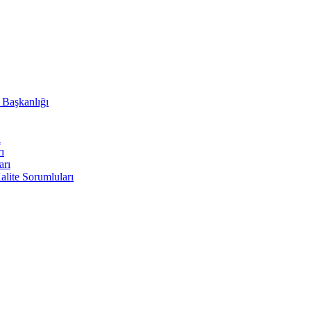
i Başkanlığı
ı
ı
arı
lite Sorumluları