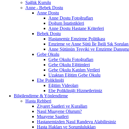
Sağlık Kurulu
Anne - Bebek Dostu
Anne Dostu
Anne Dostu Fotoğrafları
Doğum İstatistikleri
Anne Dostu Hastane Kriterleri
Bebek Dostu
Hastanemiz Emzirme Politikası
Emzirme ve Anne Sütü İle İlgili Sık Sorulan
Anne Sütünün Teşviki ve Emzirme Danışma
Gebe Okulu
Gebe Okulu Fotoğrafları
Gebe Okulu Eğitimleri
Gebe Okulu Katılım Verileri
Uzaktan Eğitim Gebe Okulu
Ebe Polikliniği
Eğitim Videoları
Ebe Polikliniği Hizmetlerimiz
Bilgilendirme & Yönlendirme
Hasta Rehberi
Ziyaret Saatleri ve Kuralları
Nasıl Muayene Olurum?
Muayene Saatleri
Hastanemizden Nasıl Randevu Alabilirsiniz
Hasta Hakları ve Sorumlulukları