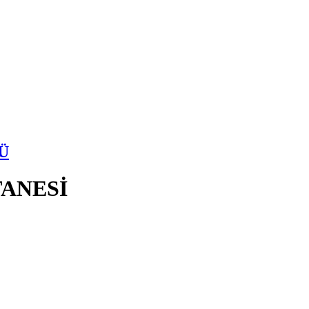
Ü
ANESİ